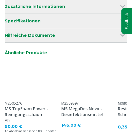
Zusätzliche Informationen
Feedback
Spezifikationen
Hilfreiche Dokumente
Ähnliche Produkte
M2505276
M2509897
M08071
MS TopFoam Power -
MS MegaDes Novo -
Restri
Reinigungsschaum
Desinfektionsmittel
Schra
Ab
146,00 €
90,00 €
8,35 €
Ab Abnahmemenge von 80 Einheiten