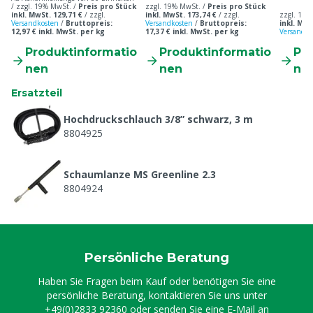
/ zzgl. 19% MwSt. /
Preis pro Stück
zzgl. 19% MwSt. /
Preis pro Stück
inkl. MwSt. 129,71 €
/
zzgl.
inkl. MwSt. 173,74 €
/
zzgl.
zzgl. 19%
Versandkosten
/
Bruttopreis:
Versandkosten
/
Bruttopreis:
inkl. MwS
12,97 € inkl. MwSt. per kg
17,37 € inkl. MwSt. per kg
Versandko
Produktinformatio
Produktinformatio
Pr
nen
nen
ne
Ersatzteil
Hochdruckschlauch 3/8” schwarz, 3 m
8804925
Schaumlanze MS Greenline 2.3
8804924
Persönliche Beratung
Haben Sie Fragen beim Kauf oder benötigen Sie eine
persönliche Beratung, kontaktieren Sie uns unter
+49(0)2833 92360
oder senden Sie eine E-Mail an