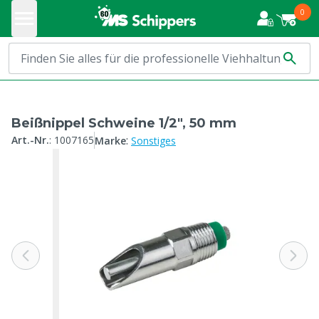
0
Beißnippel Schweine 1/2", 50 mm
:
Art.-Nr.
:
1007165
Marke
Sonstiges