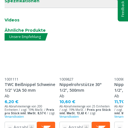
Spezifikationen
Feedback
Videos
Ähnliche Produkte
Unsere Empfehlung
1001111
1009827
100982
TWC Beißnippel Schweine
Nippelrohrstütze 30°
Nippel
1/2" V2A 50 mm
1/2”, 500mm
1/2”, 
Ab
Ab
Ab
6,20 €
10,60 €
11,70 
Ab Abnahmemenge von 200
Ab Abnahmemenge von 25 Einheiten
Ab Abnah
Einheiten / zzgl. 19% MwSt. /
Preis
/ zzgl. 19% MwSt. /
Preis pro Stück
/ zzgl. 1
pro Stück inkl. MwSt. 8,57 €
/
zzgl.
inkl. MwSt. 13,63 €
/
zzgl.
inkl. MwS
Versandkosten
Versandkosten
Versandko