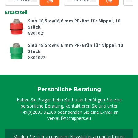
Ersatzteil
Sieb 18,5 x ⌀16,6 mm PP-Rot für Nippel, 10
Stück
8801021
Sieb 18,5 x ⌀16,6 mm PP-Grün für Nippel, 10
Stück
8801022
O-Ring ⌀14,3 mm EPDM-schwarz für Nippel, 10
Stück
8801023
Persönliche Beratung
Feder 23,9 x ⌀11 mm V2A 304 für Nippel, 10
Stück
Haben Sie Fragen beim Kauf oder benötigen Sie eine
8801029
persönliche Beratung, kontaktieren Sie uns unter
+49(0)2833 92360
oder senden Sie eine E-Mail an
verkauf@schippers.eu
Melden Sie sich zu unserem Newsletter an und erfahren