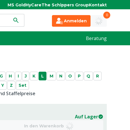
MS Gold
HyCare
The Schippers Group
Kontakt
0
Anmelden
Beratung
G
H
I
J
K
L
M
N
O
P
Q
R
Y
Z
Set
d Staffelpreise
Auf Lager
In den Warenkorb