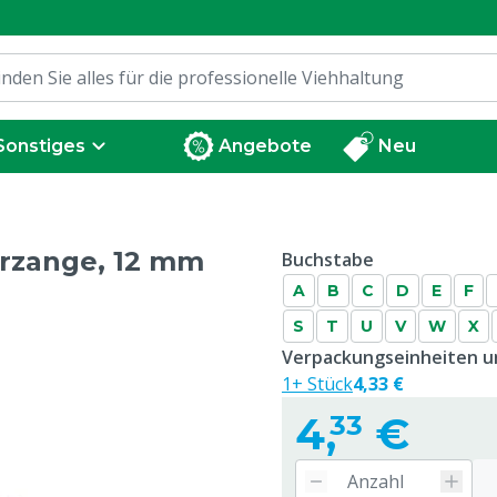
Sonstiges
Angebote
Neu
rzange, 12 mm
Buchstabe
A
B
C
D
E
F
S
T
U
V
W
X
Verpackungseinheiten un
1+ Stück
4,33 €
4,
€
33