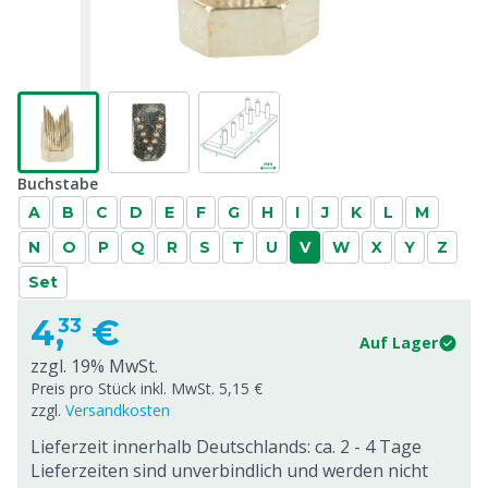
Buchstabe
A
B
C
D
E
F
G
H
I
J
K
L
M
N
O
P
Q
R
S
T
U
V
W
X
Y
Z
Set
4,
€
33
Auf Lager
zzgl. 19% MwSt.
Preis pro Stück inkl. MwSt. 5,15 €
zzgl.
Versandkosten
Lieferzeit innerhalb Deutschlands: ca. 2 - 4 Tage
Lieferzeiten sind unverbindlich und werden nicht