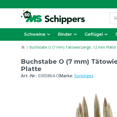
Schweine
Rinder
Geflügel
Buchstabe O (7 mm) Tätowierzange, 12 mm Platte
Buchstabe O (7 mm) Tätowi
Platte
Art.-Nr.
:
0305864-O
Marke
:
Sonstiges