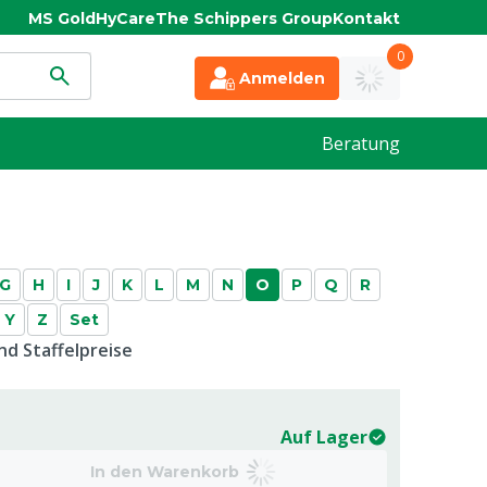
MS Gold
HyCare
The Schippers Group
Kontakt
0
Anmelden
Beratung
G
H
I
J
K
L
M
N
O
P
Q
R
Y
Z
Set
d Staffelpreise
Auf Lager
In den Warenkorb