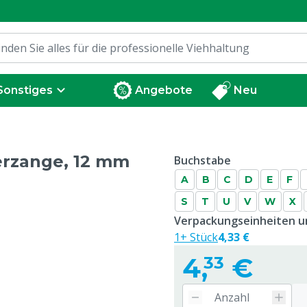
Sonstiges
Angebote
Neu
erzange, 12 mm
Buchstabe
A
B
C
D
E
F
S
T
U
V
W
X
Verpackungseinheiten un
1+ Stück
4,33 €
4,
€
33