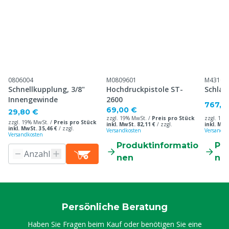
0806004
M0809601
M43100
Schnellkupplung, 3/8"
Hochdruckpistole ST-
Schlau
Innengewinde
2600
767,5
69,00 €
29,80 €
zzgl. 19% MwSt. /
Preis pro Stück
zzgl. 19%
zzgl. 19% MwSt. /
Preis pro Stück
inkl. MwSt. 82,11 €
/
zzgl.
inkl. MwS
inkl. MwSt. 35,46 €
/
zzgl.
Versandkosten
Versandko
Versandkosten
Produktinformatio
Pr
nen
ne
Persönliche Beratung
Haben Sie Fragen beim Kauf oder benötigen Sie eine