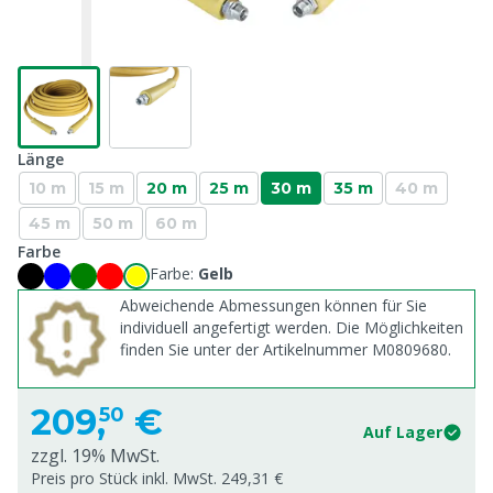
Länge
10 m
15 m
20 m
25 m
30 m
35 m
40 m
45 m
50 m
60 m
Farbe
Farbe:
Gelb
Abweichende Abmessungen können für Sie
individuell angefertigt werden. Die Möglichkeiten
finden Sie unter der Artikelnummer M0809680.
209,
€
50
Auf Lager
zzgl. 19% MwSt.
Preis pro Stück inkl. MwSt. 249,31 €