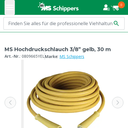
0
MS Hochdruckschlauch 3/8” gelb, 30 m
:
Art.-Nr.
:
0809665YEL
Marke
MS Schippers