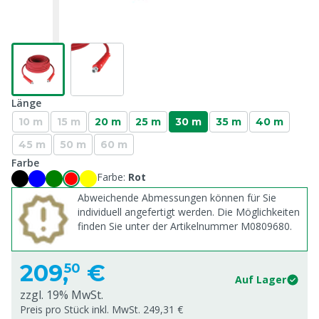
Länge
10 m
15 m
20 m
25 m
30 m
35 m
40 m
45 m
50 m
60 m
Farbe
Farbe:
Rot
Abweichende Abmessungen können für Sie
individuell angefertigt werden. Die Möglichkeiten
finden Sie unter der Artikelnummer M0809680.
209,
€
50
Auf Lager
zzgl. 19% MwSt.
Preis pro Stück inkl. MwSt. 249,31 €