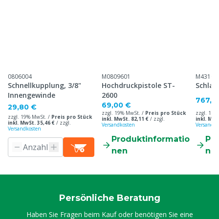
0806004
M0809601
M43100
Schnellkupplung, 3/8"
Hochdruckpistole ST-
Schlau
Innengewinde
2600
767,5
69,00 €
29,80 €
zzgl. 19% MwSt. /
Preis pro Stück
zzgl. 19%
zzgl. 19% MwSt. /
Preis pro Stück
inkl. MwSt. 82,11 €
/
zzgl.
inkl. MwS
inkl. MwSt. 35,46 €
/
zzgl.
Versandkosten
Versandko
Versandkosten
Produktinformatio
Pr
nen
ne
Persönliche Beratung
Haben Sie Fragen beim Kauf oder benötigen Sie eine