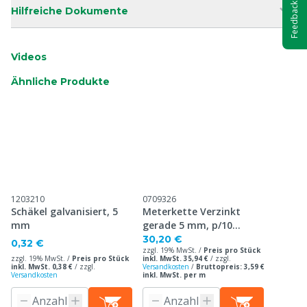
Feedback
Hilfreiche Dokumente
Videos
Ähnliche Produkte
1203210
0709326
Schäkel galvanisiert, 5
Meterkette Verzinkt
mm
gerade 5 mm, p/10
Meters
30,20 €
0,32 €
zzgl. 19% MwSt. /
Preis pro Stück
zzgl. 19% MwSt. /
Preis pro Stück
inkl. MwSt. 35,94 €
/
zzgl.
inkl. MwSt. 0,38 €
/
zzgl.
Versandkosten
/
Bruttopreis: 3,59 €
Versandkosten
inkl. MwSt. per m