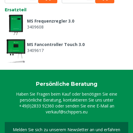
Ersatzteil
MS Frequenzregler 3.0
3409608
MS Fancontroller Touch 3.0
3409617
Stallventilator 138 cm, 31.400 m³/Stunde
3409897
Persönliche Beratung
Stromkabel 100 m
Haben Sie Fragen beim Kauf oder benötigen Sie eine
8804625
persönliche Beratung, kontaktieren Sie uns unter
+49(0)2833 92360
oder senden Sie eine E-Mail an
verkauf@schippers.eu
Melden Sie sich zu unserem Newsletter an und erfahren
Melden Sie sich für uns