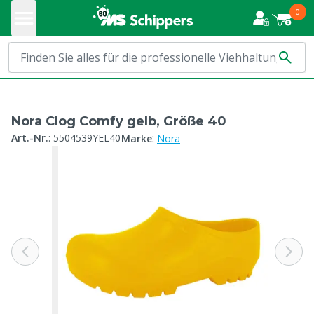
0
Nora Clog Comfy gelb, Größe 40
:
Art.-Nr.
:
5504539YEL40
Marke
Nora