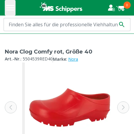
0
Nora Clog Comfy rot, Größe 40
:
Art.-Nr.
:
5504539RED40
Marke
Nora