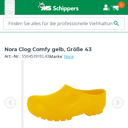
0
Nora Clog Comfy gelb, Größe 43
:
Art.-Nr.
:
5504539YEL43
Marke
Nora