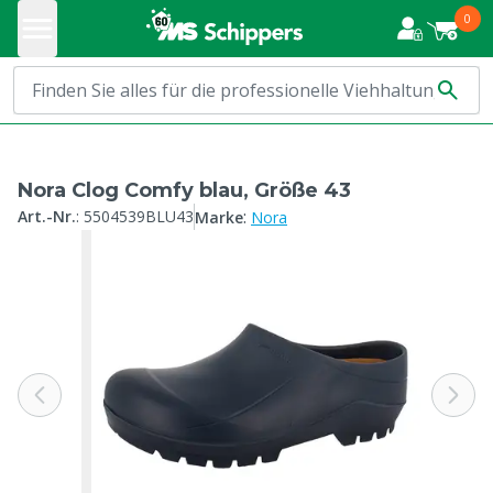
0
Nora Clog Comfy blau, Größe 43
:
Art.-Nr.
:
5504539BLU43
Marke
Nora