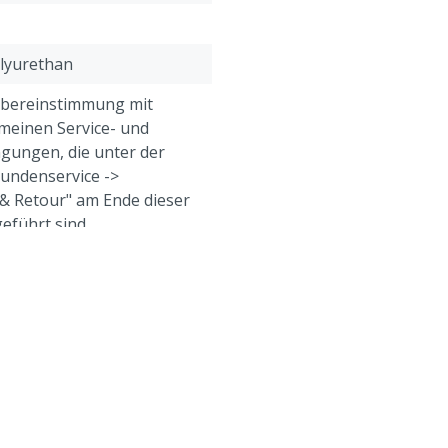
olyurethan
Übereinstimmung mit
meinen Service- und
gungen, die unter der
Kundenservice ->
& Retour" am Ende dieser
eführt sind.
eine, Geflügel, Schafe,
e