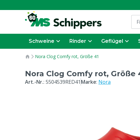
Schweine
Rinder
Geflügel
Nora Clog Comfy rot, Größe 41
Nora Clog Comfy rot, Größe 
Art.-Nr.
:
5504539RED41
Marke
:
Nora