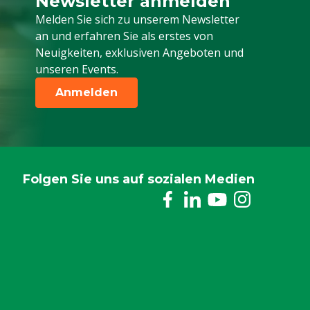
Newsletter anmelden
Melden Sie sich für unseren Newsletter a
Melden Sie sich zu unserem Newsletter
an und erfahren Sie als erstes von
Neuigkeiten, exklusiven Angeboten und
unseren Events.
Anmelden
Folgen Sie uns auf sozialen Medien