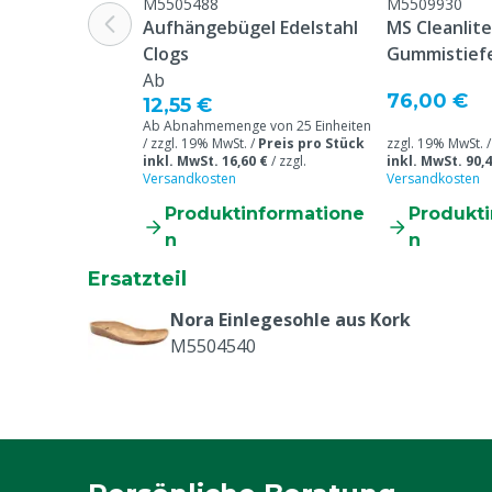
Schuhgröße
41
M5505488
M5509930
Aufhängebügel Edelstahl
MS Cleanlit
Clogs
Gummistiefe
Ab
76,00 €
12,55 €
Ab Abnahmemenge von 25 Einheiten
/ zzgl. 19% MwSt. /
Preis pro Stück
zzgl. 19% MwSt. 
inkl. MwSt. 16,60 €
/
zzgl.
inkl. MwSt. 90,4
Versandkosten
Versandkosten
Produktinformatione
Produkt
n
n
Ersatzteil
Nora Einlegesohle aus Kork
M5504540