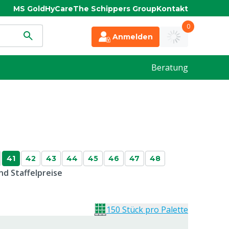
MS Gold
HyCare
The Schippers Group
Kontakt
0
Anmelden
Beratung
41
42
43
44
45
46
47
48
d Staffelpreise
150 Stück pro Palette