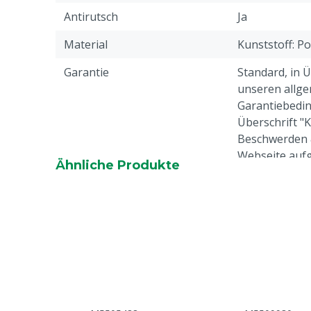
Antirutsch
Ja
Material
Kunststoff: P
Garantie
Standard, in 
unseren allge
Garantiebedin
Überschrift "
Beschwerden 
Webseite aufg
Ähnliche Produkte
Tierarten
Rindvieh, Schw
Ziegen, Ander
Stahlkappe
Nein
Profil-Schuhe
Ja
Farbe
Rot