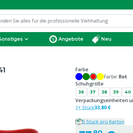
Sonstiges
Angebote
Neu
41
Farbe
Farbe:
Rot
Schuhgröße
36
37
38
39
40
Verpackungseinheiten un
1+ Stück
33,80 €
5 Stück pro Karton
80