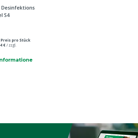
e Desinfektions
l S4
/
Preis pro Stück
4 €
/
zzgl.
informatione