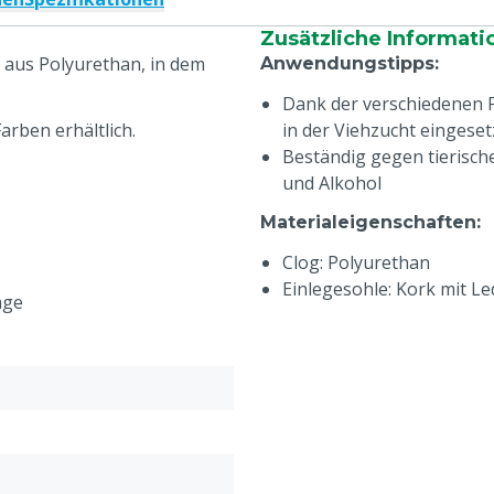
Zusätzliche Informati
g aus Polyurethan, in dem
Anwendungstipps
:
Dank der verschiedenen 
arben erhältlich.
in der Viehzucht eingese
Beständig gegen tierisch
und Alkohol
Materialeigenschaften
:
Clog: Polyurethan
Einlegesohle: Kork mit L
age