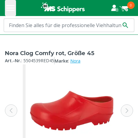
0
Nora Clog Comfy rot, Größe 45
:
Art.-Nr.
:
5504539RED45
Marke
Nora