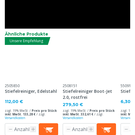
Ähnliche Produkte
Unsere Empfehlung
2505850
2508151
550914
Stiefelreiniger, Edelstahl
Stiefelreiniger Boot-Jet
Stiefe
2.0, rostfrei
112,00 €
6,30 
279,50 €
zzgl. 19% MwSt. /
Preis pro Stück
zzgl. 19% MwSt. /
Preis pro Stück
zzgl. 19%
inkl. MwSt. 133,28 €
/
zzgl.
inkl. MwSt. 332,61 €
/
zzgl.
inkl. MwS
Versandkosten
Versandkosten
Versandko