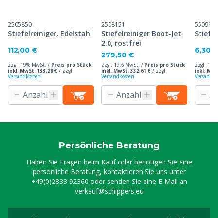
2505850
2508151
550914
Stiefelreiniger, Edelstahl
Stiefelreiniger Boot-Jet
Stiefe
2.0, rostfrei
112,00 €
6,30 
279,50 €
zzgl. 19% MwSt. /
Preis pro Stück
zzgl. 19% MwSt. /
Preis pro Stück
zzgl. 19%
inkl. MwSt. 133,28 €
/
zzgl.
inkl. MwSt. 332,61 €
/
zzgl.
inkl. MwS
Versandkosten
Versandkosten
Versandko
Persönliche Beratung
Haben Sie Fragen beim Kauf oder benötigen Sie eine
persönliche Beratung, kontaktieren Sie uns unter
+49(0)2833 92360
oder senden Sie eine E-Mail an
verkauf@schippers.eu