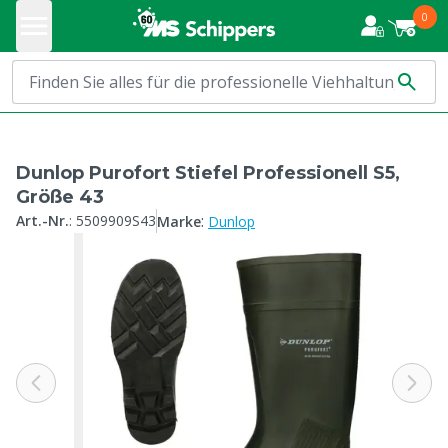
0
Dunlop Purofort Stiefel Professionell S5,
Größe 43
:
Art.-Nr.
:
5509909S43
Marke
Dunlop