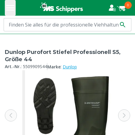
0
Dunlop Purofort Stiefel Professionell S5,
Größe 44
:
Art.-Nr.
:
5509909S44
Marke
Dunlop