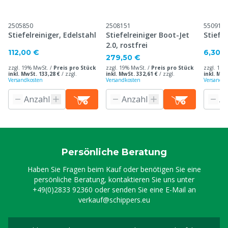
2505850
2508151
550914
Stiefelreiniger, Edelstahl
Stiefelreiniger Boot-Jet
Stiefe
2.0, rostfrei
112,00 €
6,30 
279,50 €
zzgl. 19% MwSt. /
Preis pro Stück
zzgl. 19% MwSt. /
Preis pro Stück
zzgl. 19%
inkl. MwSt. 133,28 €
/
zzgl.
inkl. MwSt. 332,61 €
/
zzgl.
inkl. MwS
Versandkosten
Versandkosten
Versandko
Persönliche Beratung
Haben Sie Fragen beim Kauf oder benötigen Sie eine
persönliche Beratung, kontaktieren Sie uns unter
+49(0)2833 92360
oder senden Sie eine E-Mail an
verkauf@schippers.eu