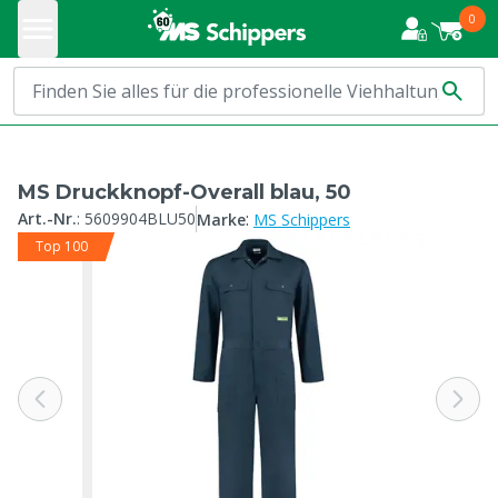
0
MS Druckknopf-Overall blau, 50
:
Art.-Nr.
:
5609904BLU50
Marke
MS Schippers
Top 100