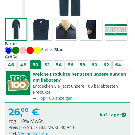
Farbe
Farbe:
Blau
Größe
46
48
50
52
54
56
58
60
62
64
Welche Produkte benutzen unsere Kunden
am liebsten?
Entdecken Sie jetzt unsere 100 beliebtesten
Produkte.
➜
Top 100 anzeigen
26,
€
00
Auf Lager
zzgl. 19% MwSt.
Preis pro Stück inkl. MwSt. 30,94 €
zzgl.
Versandkosten