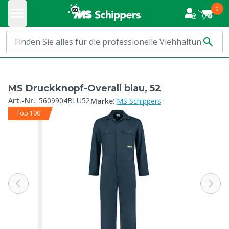
0
MS Druckknopf-Overall blau, 52
:
Art.-Nr.
:
5609904BLU52
Marke
MS Schippers
Top 100