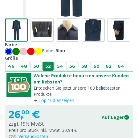
Farbe
Farbe:
Blau
Größe
46
48
50
52
54
56
58
60
62
64
Welche Produkte benutzen unsere Kunden
am liebsten?
Entdecken Sie jetzt unsere 100 beliebtesten
Produkte.
➜
Top 100 anzeigen
26,
€
00
Auf Lager
zzgl. 19% MwSt.
Preis pro Stück inkl. MwSt. 30,94 €
zzgl.
Versandkosten