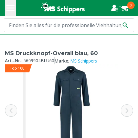
0
MS Druckknopf-Overall blau, 60
:
Art.-Nr.
:
5609904BLU60
Marke
MS Schippers
Top 100