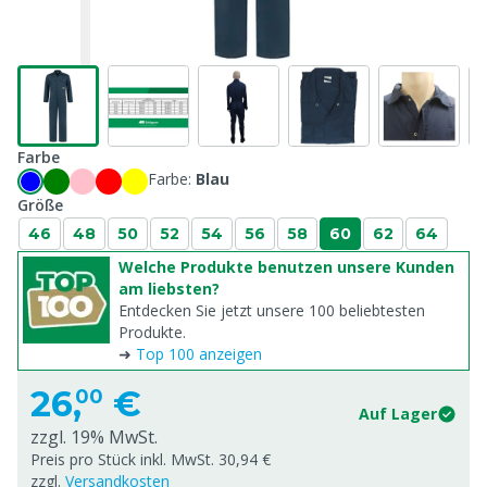
Farbe
Farbe:
Blau
Größe
46
48
50
52
54
56
58
60
62
64
Welche Produkte benutzen unsere Kunden
am liebsten?
Entdecken Sie jetzt unsere 100 beliebtesten
Produkte.
➜
Top 100 anzeigen
26,
€
00
Auf Lager
zzgl. 19% MwSt.
Preis pro Stück inkl. MwSt. 30,94 €
zzgl.
Versandkosten