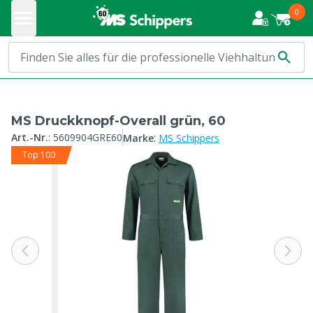
0
MS Druckknopf-Overall grün, 60
:
Art.-Nr.
:
5609904GRE60
Marke
MS Schippers
Top 100