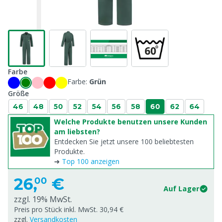
Farbe
Farbe:
Grün
Größe
46
48
50
52
54
56
58
60
62
64
Welche Produkte benutzen unsere Kunden
am liebsten?
Entdecken Sie jetzt unsere 100 beliebtesten
Produkte.
➜
Top 100 anzeigen
26,
€
00
Auf Lager
zzgl. 19% MwSt.
Preis pro Stück inkl. MwSt. 30,94 €
zzgl.
Versandkosten