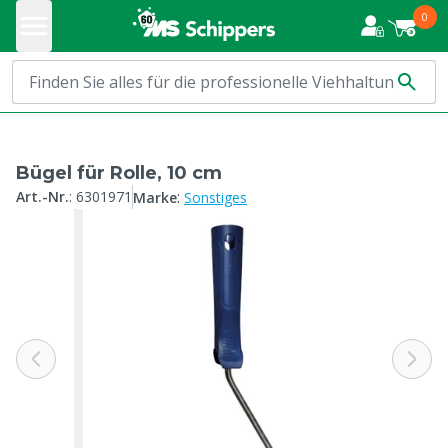
0
Bügel für Rolle, 10 cm
:
Art.-Nr.
:
6301971
Marke
Sonstiges