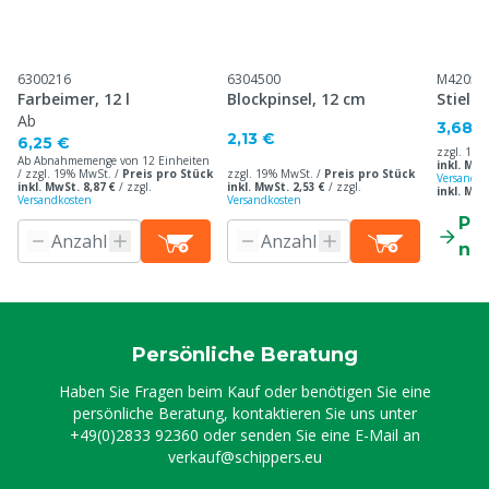
6300216
6304500
M42057
Farbeimer, 12 l
Blockpinsel, 12 cm
Stiel 
Ab
3,68 
2,13 €
6,25 €
zzgl. 19%
Ab Abnahmemenge von 12 Einheiten
inkl. MwS
/ zzgl. 19% MwSt. /
Preis pro Stück
zzgl. 19% MwSt. /
Preis pro Stück
Versandko
inkl. MwSt. 8,87 €
/
zzgl.
inkl. MwSt. 2,53 €
/
zzgl.
inkl. Mw
Versandkosten
Versandkosten
Pr
ne
Persönliche Beratung
Haben Sie Fragen beim Kauf oder benötigen Sie eine
persönliche Beratung, kontaktieren Sie uns unter
+49(0)2833 92360
oder senden Sie eine E-Mail an
verkauf@schippers.eu