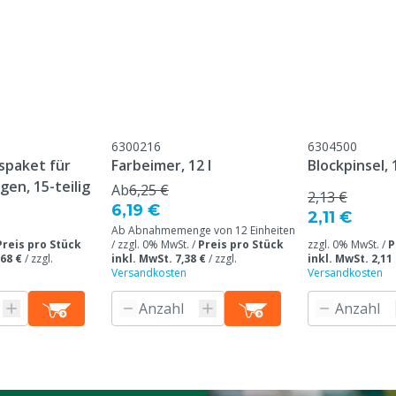
Beschichtungstyp
Modell
6300216
6304500
paket für
Farbeimer, 12 l
Blockpinsel,
en, 15-teilig
Ab
6,25 €
2,13 €
6,19 €
2,11 €
Ab Abnahmemenge von 12 Einheiten
Preis pro Stück
/ zzgl. 0% MwSt. /
Preis pro Stück
zzgl. 0% MwSt. /
P
,68 €
/
zzgl.
inkl. MwSt. 7,38 €
/
zzgl.
inkl. MwSt. 2,11
Versandkosten
Versandkosten