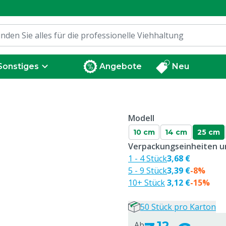
Sonstiges
Angebote
Neu
Modell
10 cm
14 cm
25 cm
Verpackungseinheiten un
1 - 4 Stück
3,68 €
5 - 9 Stück
3,39 €
-8%
10+ Stück
3,12 €
-15%
50 Stück pro Karton
12
Ab