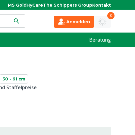
MS Gold
HyCare
The Schippers Group
Kontakt
0
Anmelden
Beratung
30 - 61 cm
d Staffelpreise