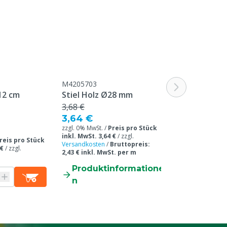
Schweinestall, Geflügelställe
Gusswerkzeuge, Malwerkzeuge
25 cm
M4205703
M6300141
 12 cm
Stiel Holz Ø28 mm
Roller für Ag
3,68 €
3,79 €
3,64 €
3,75 €
zzgl. 0% MwSt. /
Preis pro Stück
inkl. MwSt. 3,64 €
/
zzgl.
zzgl. 0% MwSt. /
Pr
reis pro Stück
Versandkosten
/
Bruttopreis:
inkl. MwSt. 3,75 
 €
/
zzgl.
2,43 € inkl. MwSt. per m
Versandkosten
Produktinformatione
Produkti
n
n