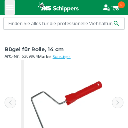
0
Bügel für Rolle, 14 cm
:
Art.-Nr.
:
6309964
Marke
Sonstiges