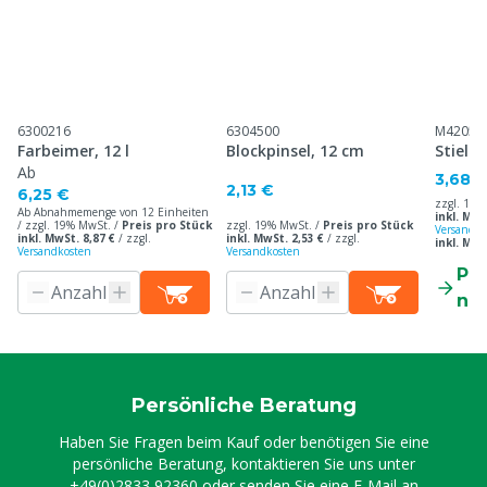
6300216
6304500
M42057
Farbeimer, 12 l
Blockpinsel, 12 cm
Stiel 
Ab
3,68 
2,13 €
6,25 €
zzgl. 19%
Ab Abnahmemenge von 12 Einheiten
inkl. MwS
/ zzgl. 19% MwSt. /
Preis pro Stück
zzgl. 19% MwSt. /
Preis pro Stück
Versandko
inkl. MwSt. 8,87 €
/
zzgl.
inkl. MwSt. 2,53 €
/
zzgl.
inkl. Mw
Versandkosten
Versandkosten
Pr
ne
Persönliche Beratung
Haben Sie Fragen beim Kauf oder benötigen Sie eine
persönliche Beratung, kontaktieren Sie uns unter
+49(0)2833 92360
oder senden Sie eine E-Mail an