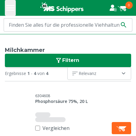
0
Milchkammer
Filtern
Ergebnisse
1
-
4
von
4
Relevanz
6304608
Phosphorsäure 75%, 20 L
Vergleichen