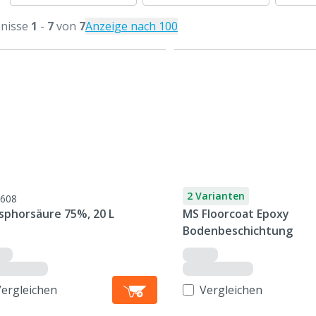
nisse
1
-
7
von
7
Anzeige nach 100
2 Varianten
608
sphorsäure 75%, 20 L
MS Floorcoat Epoxy
Bodenbeschichtung
Vergleichen
Vergleichen