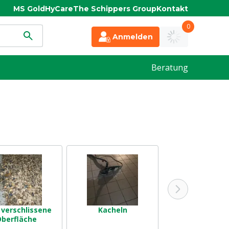
MS Gold
HyCare
The Schippers Group
Kontakt
0
Anmelden
Beratung
 verschlissene
Kacheln
berfläche