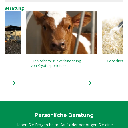
Beratung
Die 5 Schritte zur Verhinderung
Coccidiosis -
ves
von Kryptosporidiose
Persönliche Beratung
Haben Sie Fragen beim Kauf oder benötigen Sie eine