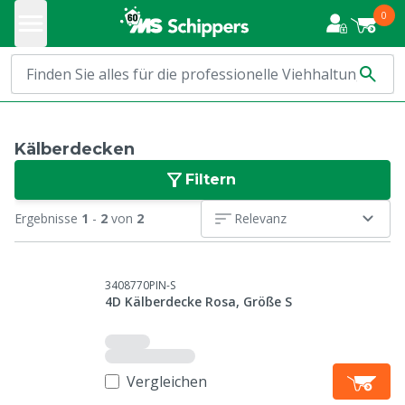
0
Kälberdecken
Filtern
Ergebnisse
1
-
2
von
2
Relevanz
3408770PIN-S
4D Kälberdecke Rosa, Größe S
Vergleichen