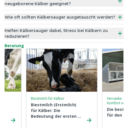
neugeborene Kälber geeignet?
Wie oft sollten Kälbersauger ausgetauscht werden?
Helfen Kälbersauger dabei, Stress bei Kälbern zu
reduzieren?
Beratung
len
Biestmilch für Kälber
Vervaeke - H
Komfort vom
Biestmilch (Erstmilch)
Die beste
für Kälber: Die
für den b
Bedeutung der ersten 6
Stunden