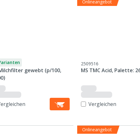
Onlineangebot
Varianten
2509516
ilchfilter gewebt (p/100,
MS TMC Acid, Palette: 2
00)
Vergleichen
Vergleichen
Onlineangebot