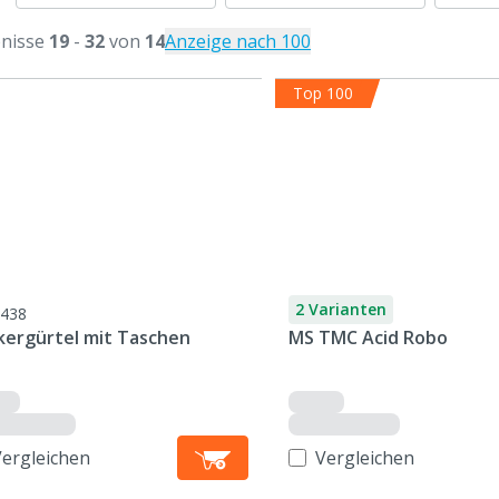
nisse
19
-
32
von
14
Anzeige nach 100
Top 100
2 Varianten
438
kergürtel mit Taschen
MS TMC Acid Robo
Vergleichen
Vergleichen