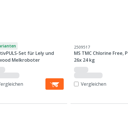
arianten
2509517
tivPULS-Set für Lely und
MS TMC Chlorine Free, P
lwood Melkroboter
26x 24 kg
Vergleichen
Vergleichen