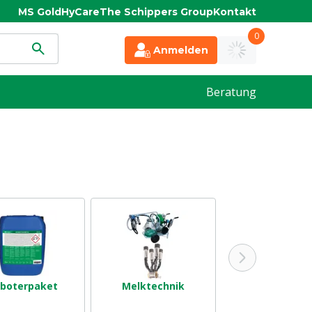
MS Gold
HyCare
The Schippers Group
Kontakt
0
Anmelden
Beratung
boterpaket
Melktechnik
Melkkleidu