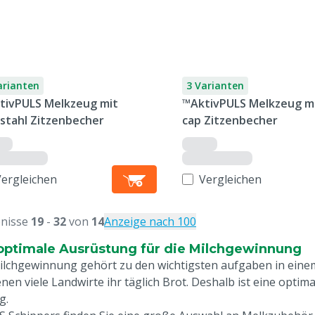
arianten
3 Varianten
tivPULS Melkzeug mit
™AktivPULS Melkzeug mi
lstahl Zitzenbecher
cap Zitzenbecher
Vergleichen
Vergleichen
nisse
19
-
32
von
14
Anzeige nach 100
optimale Ausrüstung für die Milchgewinnung
ilchgewinnung gehört zu den wichtigsten aufgaben in einem
enen viele Landwirte ihr täglich Brot. Deshalb ist eine op
g.