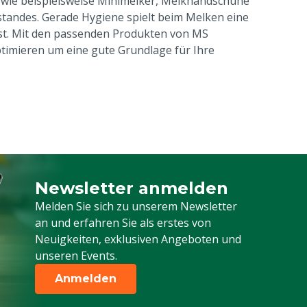
 wie beispielsweise Minimelker, Melkhandschuhe
tandes. Gerade Hygiene spielt beim Melken eine
l ist. Mit den passenden Produkten von MS
timieren um eine gute Grundlage für Ihre
Newsletter anmelden
Melden Sie sich für unseren Newsletter a
Melden Sie sich zu unserem Newsletter
an und erfahren Sie als erstes von
Neuigkeiten, exklusiven Angeboten und
unseren Events.
Anmelden