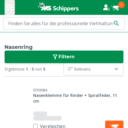
0
Nasenring
Filtern
Ergebnisse
1
-
5
von
5
Relevanz
0703084
Nasenklemme für Rinder + Spiralfeder, 11
cm
Vergleichen