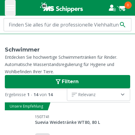
0
Schwimmer
Entdecken Sie hochwertige Schwimmertränken für Rinder.
Automatische Wasserstandsregulierung für Hygiene und
Wohlbefinden Ihrer Tiere.
Filtern
Ergebnisse
1
-
14
von
14
Relevanz
Unsere Empfehlung
1507741
Suevia Weidetränke WT80, 80 L