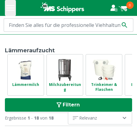
0
Lämmeraufzucht
Lämmermilch
Milchzubereitun
Trinkeimer &
Lo
g
Flaschen
Filtern
Ergebnisse
1
-
18
von
18
Relevanz