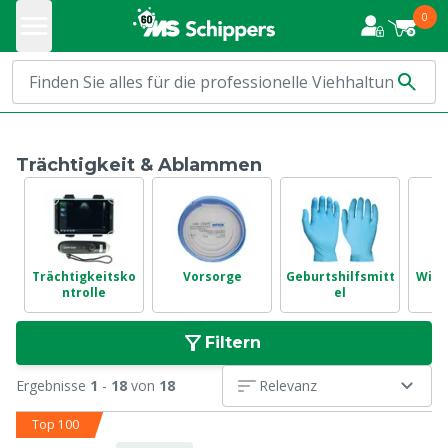
0
Trächtigkeit & Ablammen
Trächtigkeitsko
Vorsorge
Geburtshilfsmitt
Wied
ntrolle
el
A
Filtern
Ergebnisse
1
-
18
von
18
Relevanz
Top 100