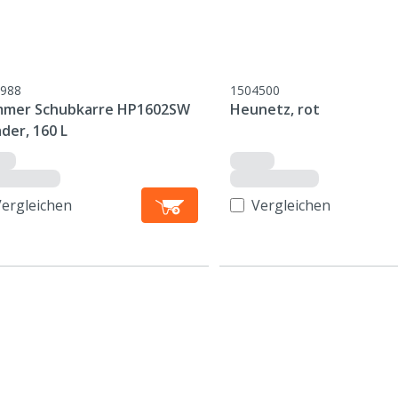
988
1504500
mer Schubkarre HP1602SW
Heunetz, rot
der, 160 L
Vergleichen
Vergleichen