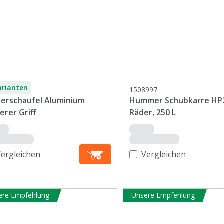
arianten
1508997
terschaufel Aluminium
Hummer Schubkarre HP2
erer Griff
Räder, 250 L
Vergleichen
Vergleichen
ere Empfehlung
Unsere Empfehlung