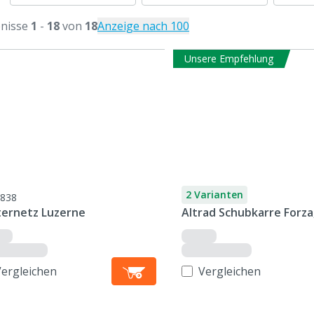
nisse
1
-
18
von
18
Anzeige nach 100
Unsere Empfehlung
2 Varianten
838
ternetz Luzerne
Altrad Schubkarre Forza,
Vergleichen
Vergleichen