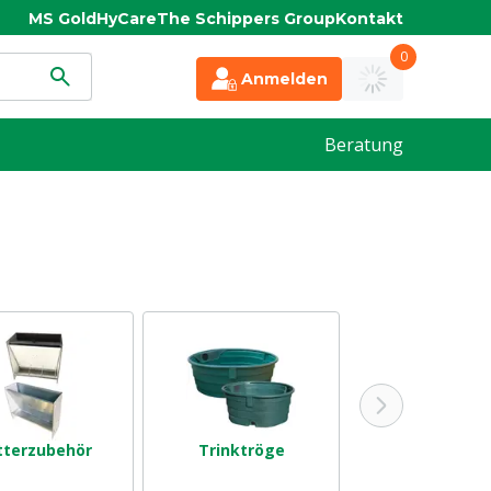
MS Gold
HyCare
The Schippers Group
Kontakt
0
Anmelden
Beratung
tterzubehör
Trinktröge
Stallbeleucht