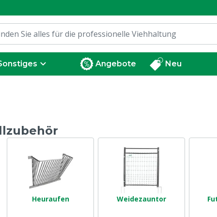
Sonstiges
Angebote
Neu
llzubehör
Heuraufen
Weidezauntor
Fu