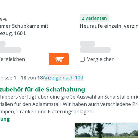
2 Varianten
996
mer Schubkarre mit
Heuraufe einzeln, verzi
ezug, 160 L
Vergleichen
Vergleichen
nisse
1
-
18
von
18
Anzeige nach 100
lzubehör für die Schafhaltung
hippers verfügt über eine große Auswahl an Schafstalleinr
ialien für den Ablammstall. Wir haben auch verschiedene Pro
ampen, Tränken und Fütterungsanlagen.
tung