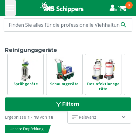
0
Reinigungsgeräte
Sprühgeräte
Schaumgeräte
Desinfektionsge
H
räte
Filtern
Ergebnisse
1
-
18
von
18
Relevanz
Unsere Empfehlung