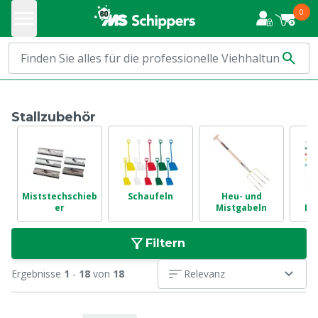
0
Stallzubehör
Miststechschieb
Schaufeln
Heu- und
er
Mistgabeln
Me
Filtern
Ergebnisse
1
-
18
von
18
Relevanz