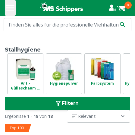
0
Stallhygiene
Anti-
Hygienepulver
Farbsystem
Hygi
Gülleschaum &
Stallluft
Filtern
Ergebnisse
1
-
18
von
18
Relevanz
Top 100