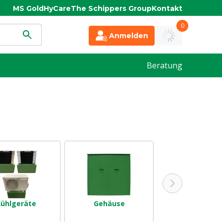
MS Gold
HyCare
The Schippers Group
Kontakt
0
Anmelden
Beratung
ühlgeräte
Gehäuse