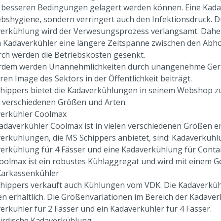
 besseren Bedingungen gelagert werden können. Eine Kadav
ebshygiene, sondern verringert auch den Infektionsdruck. D
erkühlung wird der Verwesungsprozess verlangsamt. Daher
 Kadaverkühler eine längere Zeitspanne zwischen den Ab
ch werden die Betriebskosten gesenkt.
dem werden Unannehmlichkeiten durch unangenehme Gerüc
ren Image des Sektors in der Öffentlichkeit beiträgt.
hippers bietet die Kadaverkühlungen in seinem Webshop zu
n verschiedenen Größen und Arten.
erkühler Coolmax
adaverkühler Coolmax ist in vielen verschiedenen Größen er
erkühlungen, die MS Schippers anbietet, sind: Kadaverkühlu
erkühlung für 4 Fässer und eine Kadaverkühlung für Contai
oolmax ist ein robustes Kühlaggregat und wird mit einem G
arkassenkühler
hippers verkauft auch Kühlungen vom VDK. Die Kadaverkühl
n erhältlich. Die Größenvariationen im Bereich der Kadaverk
erkühler für 2 Fässer und ein Kadaverkühler für 4 Fässer.
irdische Kadaverkühlung