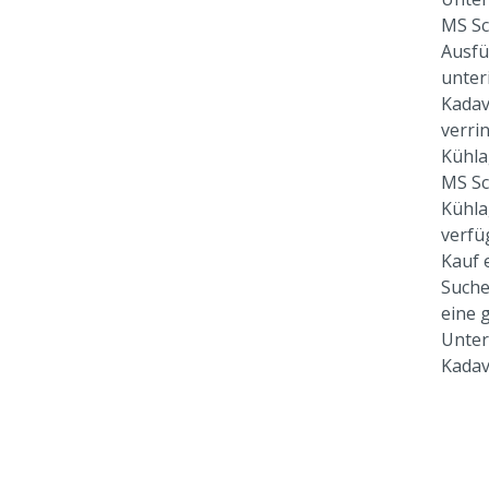
MS Sc
Ausfü
unter
Kadav
verri
Kühla
MS Sc
Kühla
verfü
Kauf 
Suche
eine 
Unter
Kadav