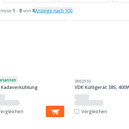
nisse
1
-
8
von
8
Anzeige nach 100
arianten
3002510
 Kadaverkühlung
VDK Kühlgerät 38S, 400
Vergleichen
Vergleichen