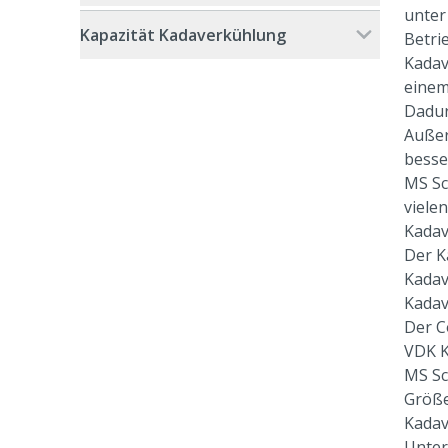
unter
Kapazität Kadaverkühlung
Betri
Kadav
einem
Dadur
Außer
besse
MS Sc
viele
Kadav
Der K
Kadav
Kadav
Der C
VDK K
MS Sc
Größe
Kadav
Unter