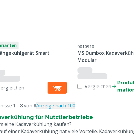
arianten
0010910
ängekühlgerät Smart
MS Dumbox Kadaverküh
Modular
Produk
Vergleichen
Vergleichen
matio
nisse
1
-
8
von
8
Anzeige nach 100
verkühlung für Nutztierbetriebe
 eine Kadaverkühlung kaufen?
auf einer Kadaverkühlung hat viele Vorteile. Kadaverkühlun