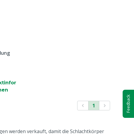
lung
tinfor
nen
Feedback
1
gen werden verkauft, damit die Schlachtkörper