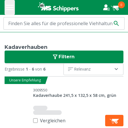
0
Kadaverhauben
Filtern
Ergebnisse
1
-
6
von
6
Relevanz
Unsere Empfehlung
3009550
Kadaverhaube 241,5 x 132,5 x 58 cm, grün
Vergleichen