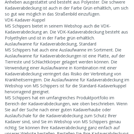
Anheben ausgestattet und besteht aus Polyester. Die schwere
Kadaverabdeckung ist auch in der Farbe Grün erhältlich, um sich
so gut wie möglich in das Straßenbild einzufügen.
VDK-Kadaver-Kuppel
MS Schippers bietet in seinem Webshop auch die VDK-
Kadaverabdeckung an. Die VDK-Kadaverabdeckung besteht aus
Polyethylen und ist in der Farbe grün erhältlich.
Auslaufwanne für Kadaverabdeckung, Standard
MS Schippers hat auch eine Auslaufwanne im Sortiment. Die
Auslaufwanne für Kadaverabdeckungen ist eine Platte, auf der
Tierreste und Schlachtkörper gelagert werden können. Die
Verwendung einer Auslaufwanne in Kombination mit einer
Kadaverabdeckung verringert das Risiko der Verbreitung von
Krankheitserregern. Die Auslaufwanne für Kadaverabdeckung im
Webshop von MS Schippers ist für die Standard-Kadaverkuppel
hervorragend geeignet.
MS Schippers hat ein umfangreiches Produktportfolio im
Bereich der Kadaverabdeckungen, wie oben beschrieben. Wenn
Sie auf der Suche nach einer guten Kadaverhaube oder
Auslaufschale für die Kadaverabdeckung zum Schutz Ihrer
Kadaver sind, sind Sie im Webshop von MS Schippers genau
richtig. Sie können Ihre Kadaverabdeckung ganz einfach auf
unserer Website bestellen. Bestellen Sie Ihre Kadaverabdeckung