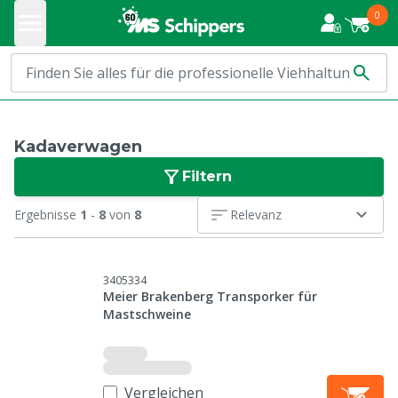
0
Kadaverwagen
Filtern
Ergebnisse
1
-
8
von
8
Relevanz
3405334
Meier Brakenberg Transporker für
Mastschweine
Vergleichen