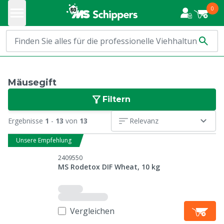
0
Mäusegift
Filtern
Ergebnisse
1
-
13
von
13
Relevanz
Unsere Empfehlung
2409550
MS Rodetox DIF Wheat, 10 kg
Vergleichen