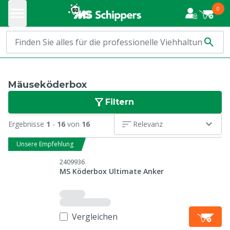
0
Mäuseköderbox
Filtern
Ergebnisse
1
-
16
von
16
Relevanz
Unsere Empfehlung
2409936
MS Köderbox Ultimate Anker
Vergleichen