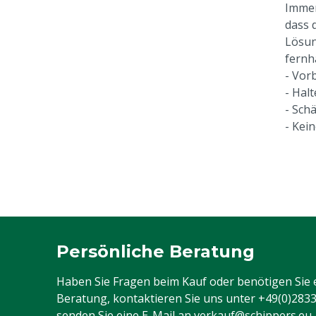
Immer
dass 
Lösun
fernh
- Vor
- Hal
- Sch
- Kei
Persönliche Beratung
Haben Sie Fragen beim Kauf oder benötigen Sie 
Beratung, kontaktieren Sie uns unter
+49(0)283
senden Sie eine E-Mail an
verkauf@schippers.eu