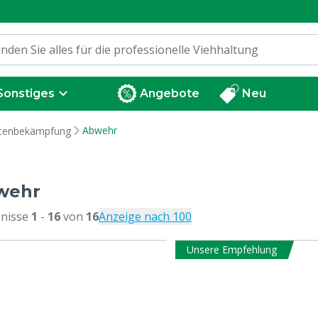
Sonstiges
Angebote
Neu
Abwehr
tenbekämpfung
wehr
nisse
1
-
16
von
16
Anzeige nach 100
Unsere Empfehlung