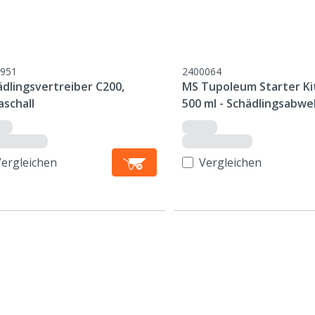
951
2400064
ädlingsvertreiber C200,
MS Tupoleum Starter Kit
aschall
500 ml - Schädlingsabwe
Vergleichen
Vergleichen