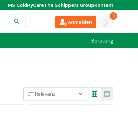
MS Gold
HyCare
The Schippers Group
Kontakt
0
Anmelden
Beratung
Relevanz