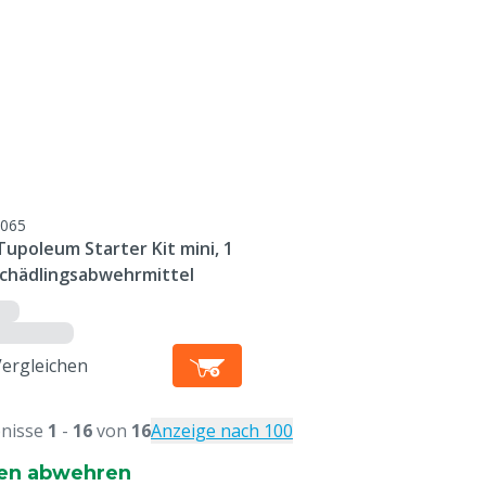
065
upoleum Starter Kit mini, 1
 Schädlingsabwehrmittel
Vergleichen
nisse
1
-
16
von
16
Anzeige nach 100
en abwehren