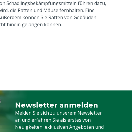
on Schädlingsbekämpfungsmitteln führen dazu,
, die Ratten und Mäuse fernhalten. Eine
). Außerdem können Sie Ratten von Gebäuden
icht hinein gelangen können.
Newsletter anmelden
Melden Sie sich für unseren Newsletter a
Melden Sie sich zu unserem Newsletter
an und erfahren Sie als erstes von
Neuigkeiten, exklusiven Angeboten und