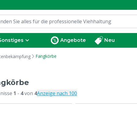
Sonstiges
Angebote
Neu
Fangkörbe
tenbekämpfung
ngkörbe
nisse
1
-
4
von
4
Anzeige nach 100