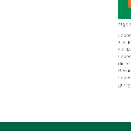
Ergeb
Leben
z. B.
sie d
Leben
die S
Berüc
Leben
geeig