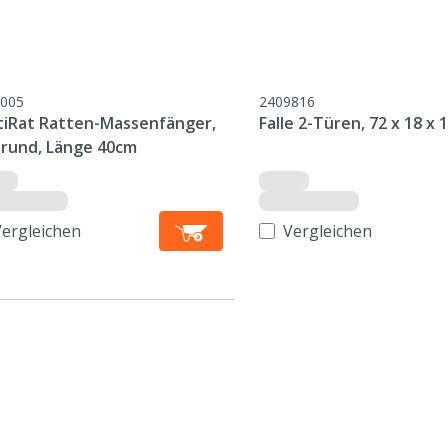
005
2409816
tiRat Ratten-Massenfänger,
Falle 2-Türen, 72 x 18 x 
brund, Länge 40cm
Vergleichen
Vergleichen