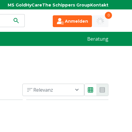
MS Gold
HyCare
The Schippers Group
Kontakt
0
Anmelden
Beratung
Relevanz