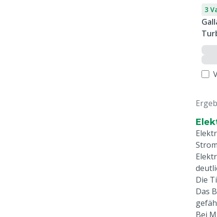
3 V
Gal
Tur
Ergeb
Elek
Elekt
Strom
Elekt
deutli
Die T
Das B
gefähr
Bei M