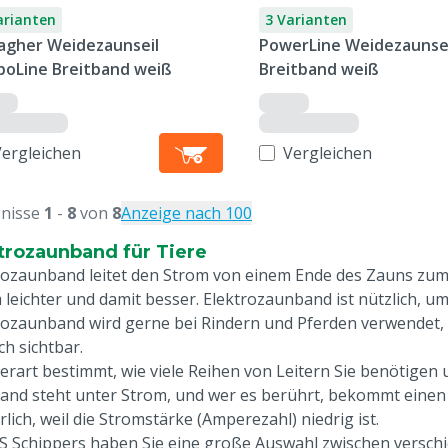
arianten
3 Varianten
lagher Weidezaunseil
PowerLine Weidezaunse
boLine Breitband weiß
Breitband weiß
Vergleichen
Vergleichen
nisse
1
-
8
von
8
Anzeige nach 100
trozaunband für Tiere
rozaunband leitet den Strom von einem Ende des Zauns zum a
 leichter und damit besser. Elektrozaunband ist nützlich, u
rozaunband wird gerne bei Rindern und Pferden verwendet, da 
ch sichtbar.
ierart bestimmt, wie viele Reihen von Leitern Sie benötigen
and steht unter Strom, und wer es berührt, bekommt einen 
lich, weil die Stromstärke (Amperezahl) niedrig ist.
S Schippers haben Sie eine große Auswahl zwischen versch