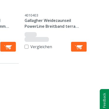
4010403
l
Gallagher Weidezaunseil
0mm
PowerLine Breitband terra
40mm, 200m
Vergleichen
Feedback