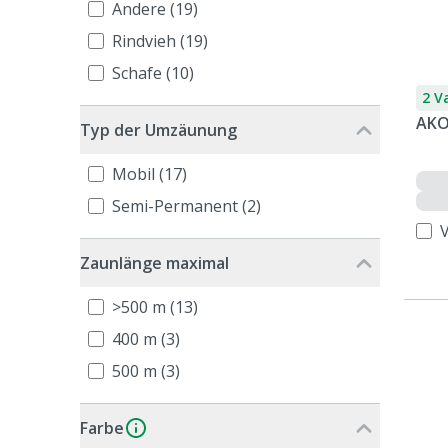
Andere (19)
Rindvieh (19)
Schafe (10)
2 V
AKO
Typ der Umzäunung
Mobil (17)
Semi-Permanent (2)
Zaunlänge maximal
>500 m (13)
400 m (3)
500 m (3)
Farbe