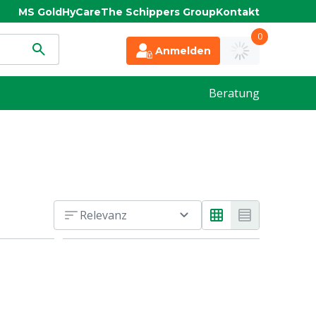
MS Gold
HyCare
The Schippers Group
Kontakt
0
Anmelden
Beratung
Relevanz