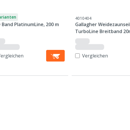
arianten
4010404
 Band PlatinumLine, 200 m
Gallagher Weidezaunsei
TurboLine Breitband 2
terra, 200m
Vergleichen
Vergleichen