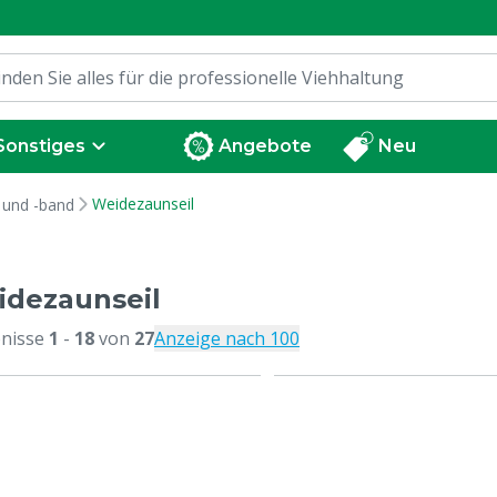
Sonstiges
Angebote
Neu
Weidezaunseil
 und -band
dezaunseil
nisse
1
-
18
von
27
Anzeige nach 100