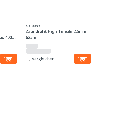
4010089
l
Zaundraht High Tensile 2.5mm,
lus 400m
625m
Vergleichen