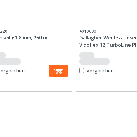
220
4010690
nseil ø1.8 mm, 250 m
Gallagher Weidezaunsei
Vidoflex 12 TurboLine P
weiß
Vergleichen
Vergleichen