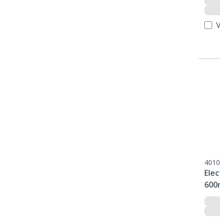
4010
Ele
600