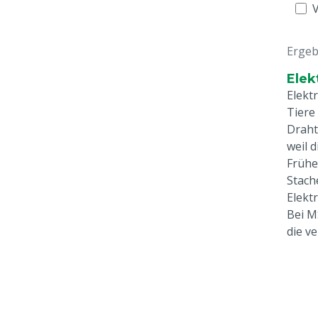
Ergeb
Elek
Elekt
Tiere
Draht
weil 
Frühe
Stach
Elekt
Bei M
die v