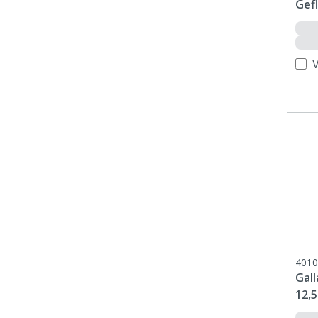
Gef
4010
Gal
12,