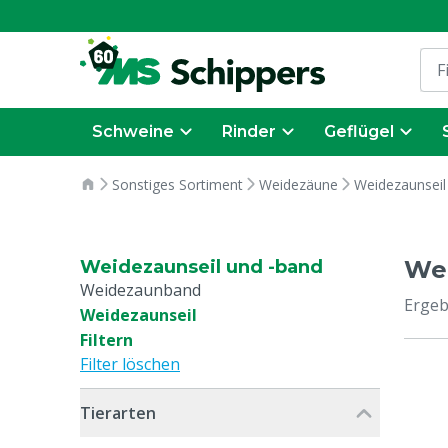
Schweine
Rinder
Geflügel
Sonstiges Sortiment
Weidezäune
Weidezaunseil
Wei
Weidezaunseil und -band
Weidezaunband
Ergeb
Weidezaunseil
Filtern
Filter löschen
Tierarten