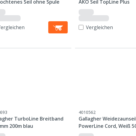
lochtenes Seil ohne Spule
AKO Seil TopLine Plus
Vergleichen
Vergleichen
693
4010562
lagher TurboLine Breitband
Gallagher Weidezaunsei
5mm 200m blau
PowerLine Cord, Weiß 