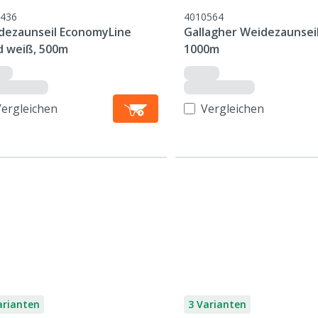
436
4010564
dezaunseil EconomyLine
Gallagher Weidezaunseil
d weiß, 500m
1000m
Vergleichen
Vergleichen
arianten
3 Varianten