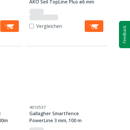
AKO Seil TopLine Plus ø6 mm
Vergleichen
Feedback
4010537
l
Gallagher Smartfence
500m
PowerLine 3 mm, 100 m