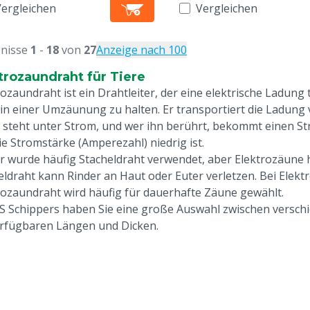
Vergleichen
Vergleichen
nisse
1
-
18
von
27
Anzeige nach 100
trozaundraht für Tiere
rozaundraht ist ein Drahtleiter, der eine elektrische Ladung 
 in einer Umzäunung zu halten. Er transportiert die Ladun
 steht unter Strom, und wer ihn berührt, bekommt einen Str
die Stromstärke (Amperezahl) niedrig ist.
r wurde häufig Stacheldraht verwendet, aber Elektrozäune
eldraht kann Rinder an Haut oder Euter verletzen. Bei Elekt
rozaundraht wird häufig für dauerhafte Zäune gewählt.
S Schippers haben Sie eine große Auswahl zwischen verschi
erfügbaren Längen und Dicken.