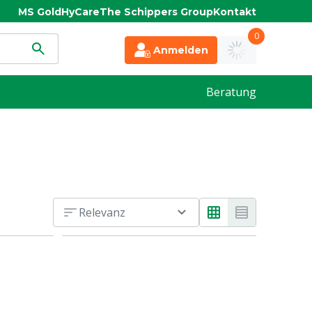
MS Gold
HyCare
The Schippers Group
Kontakt
0
Anmelden
Beratung
Relevanz