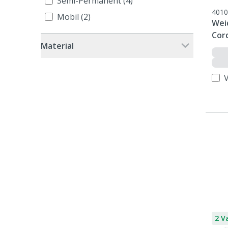
Semi-Permanent (4)
4010
Mobil (2)
Wei
Cor
Material
2 V