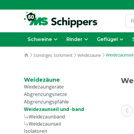
Schweine
Rinder
Geflügel
Weidezaunseil
Sonstiges Sortiment
Weidezäune
Wei
Weidezäune
Weidezaungeräte
Abgrenzungsnetze
Abgrenzungspfähle
Weidezaunseil und -band
Weidezaunband
Weidezaunseil
Isolatoren