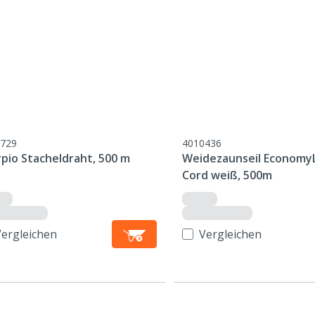
729
4010436
rpio Stacheldraht, 500 m
Weidezaunseil Economy
Cord weiß, 500m
Vergleichen
Vergleichen