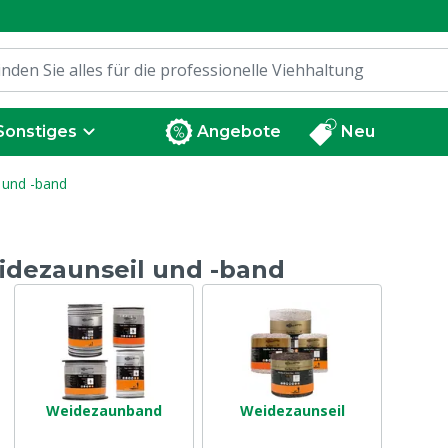
Sonstiges
Angebote
Neu
 und -band
dezaunseil und -band
Weidezaunband
Weidezaunseil