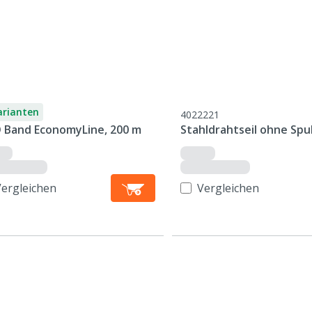
arianten
4022221
 Band EconomyLine, 200 m
Stahldrahtseil ohne Spu
Vergleichen
Vergleichen