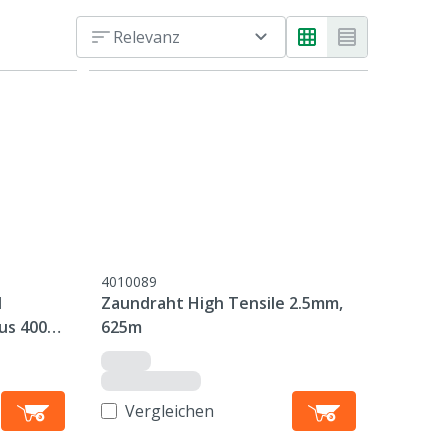
Relevanz
4010089
l
Zaundraht High Tensile 2.5mm,
lus 400m
625m
Vergleichen