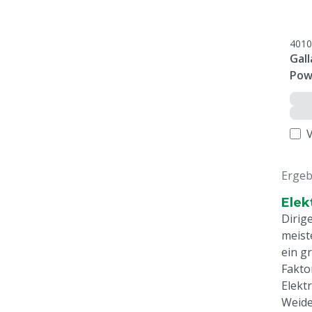
4010
Gal
Pow
Ergeb
Elek
Dirig
meist
ein g
Fakto
Elekt
Weide