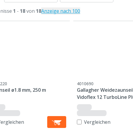
nisse
1
-
18
von
18
Anzeige nach 100
220
4010690
nseil ø1.8 mm, 250 m
Gallagher Weidezaunsei
Vidoflex 12 TurboLine P
weiß
Vergleichen
Vergleichen