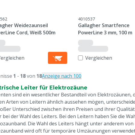
562
4010537
lagher Weidezaunseil
Gallagher Smartfence
erLine Cord, Weiß 500m
PowerLine 3 mm, 100 m
Vergleichen
Vergleichen
nisse
1
-
18
von
18
Anzeige nach 100
trische Leiter für Elektrozäune
enten sind ein wesentlicher Bestandteil von Elektrozäunen, 
en Arten von Leitern ähnlich aussehen mögen, unterscheiden s
roßer Unterschied zwischen ihren Preisen und ihrer Qualität. 
r bei der Wahl des Leiters. Bei den Leitern haben Sie die W
rozaunband. Die Wahl des Leiters hängt unter anderem von 
zaunband wird oft für temporäre Umzäunungen verwendet. E