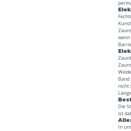
perm
Elek
Fecht
Kunst
Zauns
wenn 
Barri
Ele
Zaunb
Zauns
Weide
Band 
nicht
Länge
Best
Die S
ist da
Alle
In un