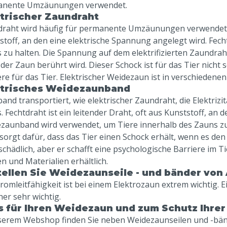
anente Umzäunungen verwendet.
trischer Zaundraht
draht wird häufig für permanente Umzäunungen verwendet. Fe
stoff, an den eine elektrische Spannung angelegt wird. Fec
 zu halten. Die Spannung auf dem elektrifizierten Zaundraht
der Zaun berührt wird. Dieser Schock ist für das Tier nicht s
ere für das Tier. Elektrischer Weidezaun ist in verschiedene
ktrisches Weidezaunband
and transportiert, wie elektrischer Zaundraht, die Elektriz
. Fechtdraht ist ein leitender Draht, oft aus Kunststoff, an 
zaunband wird verwendet, um Tiere innerhalb des Zauns zu 
sorgt dafür, dass das Tier einen Schock erhält, wenn es den 
 schädlich, aber er schafft eine psychologische Barriere im T
n und Materialien erhältlich.
ellen Sie Weidezaunseile - und bänder von
tromleitfähigkeit ist bei einem Elektrozaun extrem wichtig. 
her sehr wichtig.
s für Ihren Weidezaun und zum Schutz Ihrer
serem Webshop finden Sie neben Weidezaunseilen und -bände