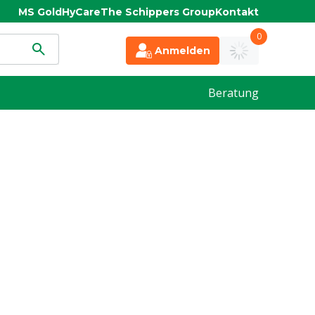
MS Gold
HyCare
The Schippers Group
Kontakt
0
Anmelden
Beratung