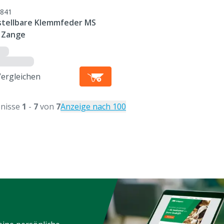
841
stellbare Klemmfeder MS
 Zange
Vergleichen
nisse
1
-
7
von
7
Anzeige nach 100