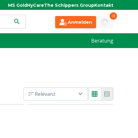
MS Gold
HyCare
The Schippers Group
Kontakt
0
Anmelden
Beratung
Relevanz