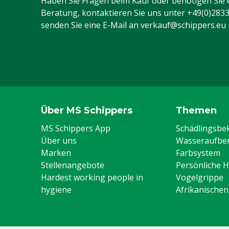
Haben Sie Fragen beim Kauf oder benötigen Sie 
Beratung, kontaktieren Sie uns unter
+49(0)283
senden Sie eine E-Mail an
verkauf@schippers.eu
Über MS Schippers
Themen
MS Schippers App
Schädlingsb
Über uns
Wasseraufber
Marken
Farbsystem
Stellenangebote
Persönliche 
Hardest working people in
Vogelgrippe
hygiene
Afrikanische