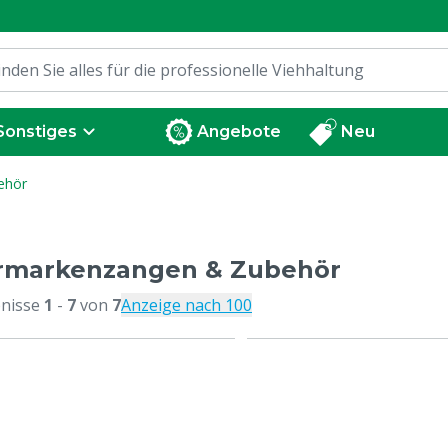
Sonstiges
Angebote
Neu
ehör
rmarkenzangen & Zubehör
nisse
1
-
7
von
7
Anzeige nach 100