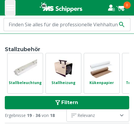
0
Stallzubehör
Stallbeleuchtung
Stallheizung
Kükenpapier
Tro
Filtern
Ergebnisse
19
-
36
von
18
Relevanz